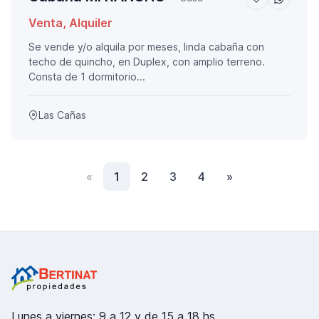
Venta, Alquiler
Se vende y/o alquila por meses, linda cabaña con
techo de quincho, en Duplex, con amplio terreno.
Consta de 1 dormitorio...
Las Cañas
Anterior
(actual)
Siguiente
«
1
2
3
4
»
Lunes a viernes: 9 a 12 y de 15 a 18 hs.